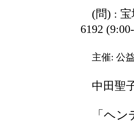
(問) : 宝
6192 (9:
主催: 公
中田聖子チ
「ヘン