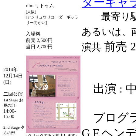
ダーギャ
ritm リトゥム
(大阪)
最寄り駅：
[アンリュウリコーダーギャラ
リー向かい]
あるいは、
入場料
前売 2,500円
前売 2
演共
当日 2,700円
2014年
12月14日
(日)
出演 : 
二回公演
1st Stage お
昼の部
14:00-
プログ
15:00
2nd Stage 夕
G.F.ヘ
方の部
↑クリックすると拡大します↓