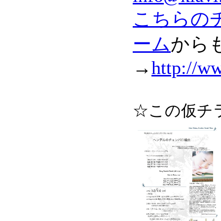
こちらの
ーム
から
→
http://w
☆この仮チ