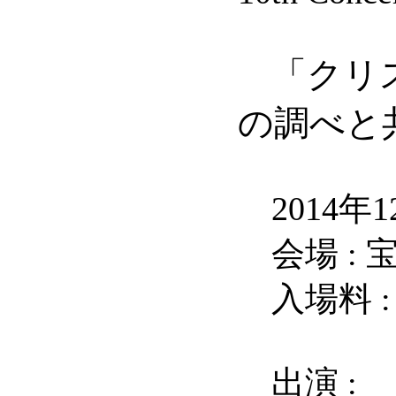
「クリ
の調べと
2014年12
会場 : 
入場料 :
出演 :