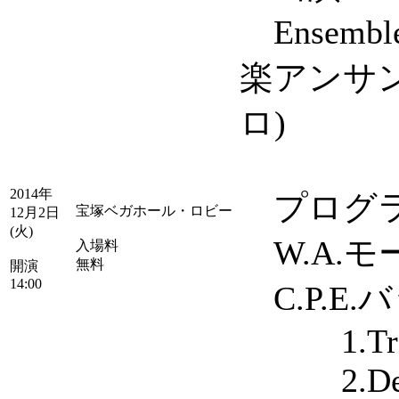
Ensemb
楽アンサン
ロ)
2014年
プログ
宝塚ベガホール・ロビー
12月2日
(火)
W.A.モー
入場料
無料
開演
14:00
C.P.E.バ
1.Trost 
2.Der K