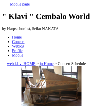
Mobile page
" Klavi " Cembalo World
by Harpsichordist, Seiko NAKATA
Home
Concert
Weblog
Profile
Mobile
web klavi HOME
>
jp Home
> Concert Schedule