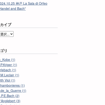
024.10.25 神戸 La Sala di Orfeo
Handel and Bach"
ーカイブ
テゴリ
n_Kobe (1)
.P.Kriger (1)
rlebach (1)
.M.Leclair (1)
ith Viol (1)
hambonieres (1)
.de_la_Guerre (1)
.P.E.Bach (2)
'Anglebert (3)