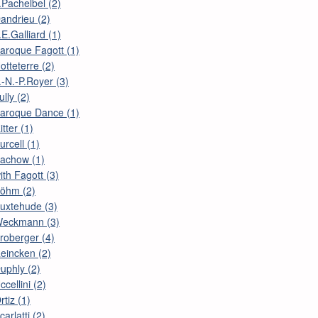
.Pachelbel (2)
andrieu (2)
.E.Galliard (1)
aroque Fagott (1)
otteterre (2)
.-N.-P.Royer (3)
ully (2)
aroque Dance (1)
itter (1)
urcell (1)
achow (1)
ith Fagott (3)
öhm (2)
uxtehude (3)
eckmann (3)
roberger (4)
eincken (2)
uphly (2)
ccellini (2)
rtiz (1)
carlatti (2)