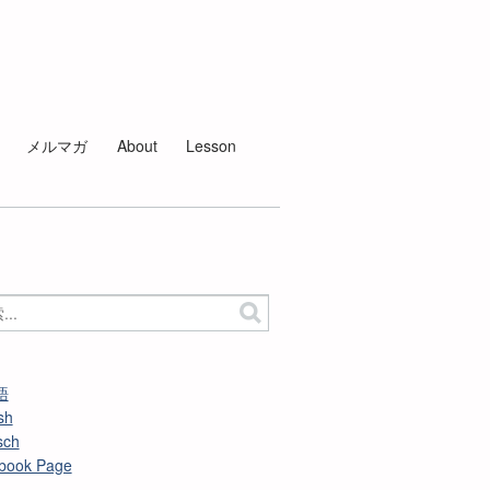
メルマガ
About
Lesson
語
sh
sch
book Page