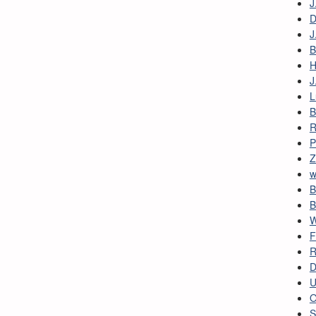
J
D
J
B
H
J
L
B
R
P
Z
w
B
B
W
F
R
D
U
O
S