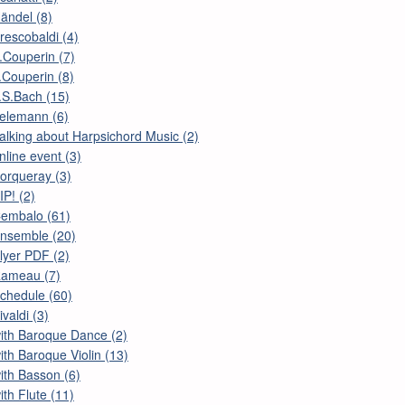
ändel (8)
rescobaldi (4)
.Couperin (7)
.Couperin (8)
.S.Bach (15)
elemann (6)
alking about Harpsichord Music (2)
nline event (3)
orqueray (3)
IP! (2)
embalo (61)
nsemble (20)
lyer PDF (2)
ameau (7)
chedule (60)
ivaldi (3)
ith Baroque Dance (2)
ith Baroque Violin (13)
ith Basson (6)
ith Flute (11)