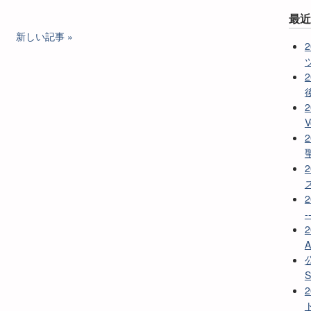
最
新しい記事
2
2
A
S