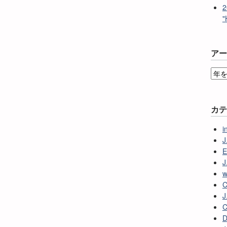
2
"
ア
カ
i
J
E
J
w
C
J
C
D