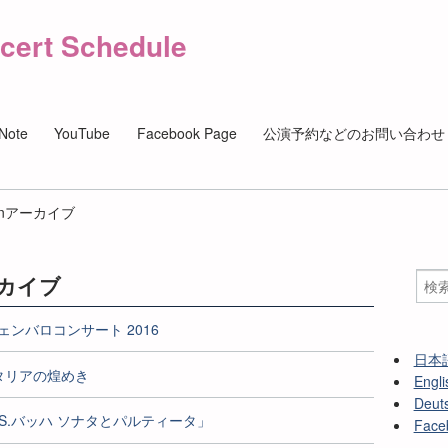
cert Schedule
Note
YouTube
Facebook Page
公演予約などのお問い合わせ
iolinアーカイブ
アーカイブ
ェンバロコンサート 2016
日本
 イタリアの煌めき
Engli
Deut
2「J.S.バッハ ソナタとパルティータ」
Face