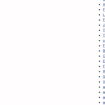
H
F
L
F
J
T
T
o
F
B
C
E
F
R
S
V
w
w
w
w