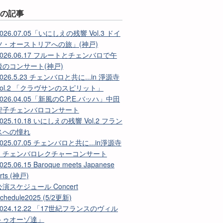
近の記事
2026.07.05「いにしえの残響 Vol.3 ドイ
ツ・オーストリアへの旅」(神戸)
2026.06.17 フルートとチェンバロで午
後のコンサート(神戸)
2026.5.23 チェンバロと共に...in 淨源寺
Vol.2 「クラヴサンのスピリット」
2026.04.05「新風のC.P.E.バッハ」中田
聖子チェンバロコンサート
025.10.18 いにしえの残響 Vol.2 フラン
スへの憧れ
2025.07.05 チェンバロと共に...in淨源寺
-- チェンバロレクチャーコンサート
025.06.15 Baroque meets Japanese
rts (神戸)
公演スケジュール Concert
chedule2025 (5/2更新)
2024.12.22 「17世紀フランスのヴィル
トゥオーゾ達」